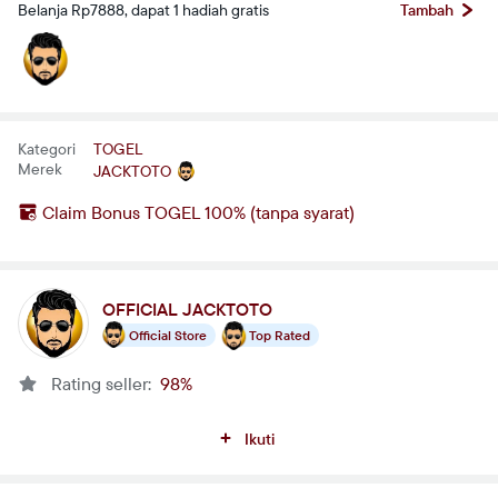
Belanja Rp7888, dapat 1 hadiah gratis
Tambah
Kategori
TOGEL
Merek
JACKTOTO
Claim Bonus TOGEL 100% (tanpa syarat)
OFFICIAL JACKTOTO
Official Store
Top Rated
Rating seller:
98%
Ikuti