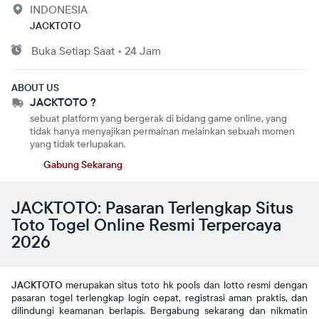
INDONESIA
JACKTOTO
Buka
Setiap Saat
•
24 Jam
ABOUT US
JACKTOTO ?
sebuat platform yang bergerak di bidang game online, yang
tidak hanya menyajikan permainan melainkan sebuah momen
yang tidak terlupakan.
Gabung Sekarang
JACKTOTO: Pasaran Terlengkap Situs
Toto Togel Online Resmi Terpercaya
2026
JACKTOTO
merupakan situs toto hk pools dan lotto resmi dengan
pasaran togel terlengkap login cepat, registrasi aman praktis, dan
dilindungi keamanan berlapis. Bergabung sekarang dan nikmatin